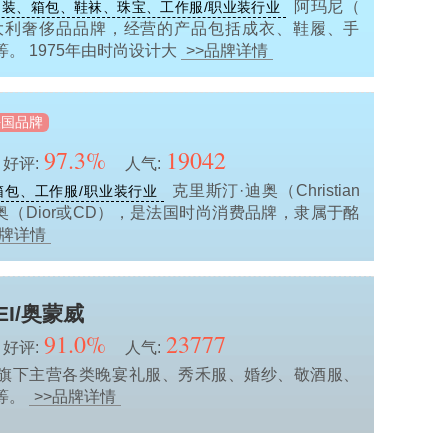
阿玛尼（
装、箱包、鞋袜、珠宝、工作服/职业装行业
 是意大利奢侈品品牌，经营的产品包括成衣、鞋履、手
。 1975年由时尚设计大
>>品牌详情
法国品牌
97.3%
19042
好评:
人气:
克里斯汀·迪奥（Christian
箱包、工作服/职业装行业
迪奥（Dior或CD），是法国时尚消费品牌，隶属于酩
品牌详情
EI/奥蒙威
91.0%
23777
好评:
人气:
旗下主营各类晚宴礼服、秀禾服、婚纱、敬酒服、
等。
>>品牌详情