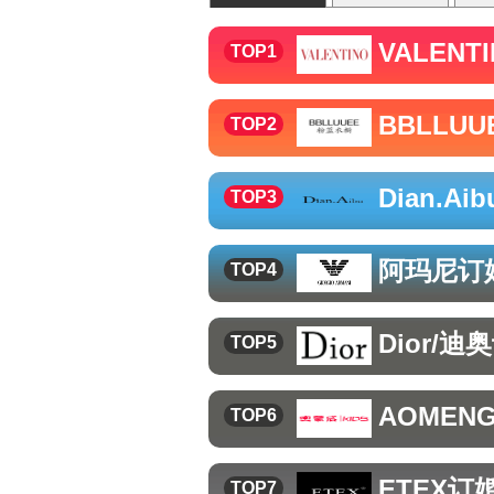
VALENT
TOP1
BBLLU
TOP2
Dian.Aib
TOP3
阿玛尼
订
TOP4
Dior/迪奥
TOP5
AOMEN
TOP6
ETEX
订
TOP7