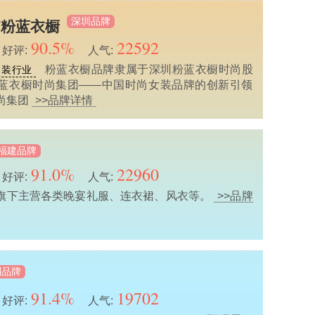
深圳品牌
E/粉蓝衣橱
90.5%
22592
好评:
人气:
粉蓝衣橱品牌隶属于深圳粉蓝衣橱时尚股
男装行业
蓝衣橱时尚集团——中国时尚女装品牌的创新引领
尚集团
>>品牌详情
福建品牌
91.0%
22960
好评:
人气:
旗下主营各类晚宴礼服、连衣裙、风衣等。
>>品牌
利品牌
91.4%
19702
好评:
人气: