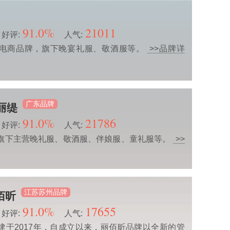
91.0%
21011
好评:
人气:
电商品牌，旗下晚宴礼服、敬酒服等。
>>品牌详
广东品牌
诺丽缇
91.0%
21786
好评:
人气:
旗下主营晚礼服、敬酒服、伴娘服、童礼服等。
>>
江苏苏州品牌
丽佰昕
91.0%
17655
好评:
人气:
建于2017年，自成立以来，丽佰昕品牌以全新的管