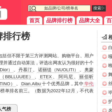
搜索▷
首页
品牌排行榜
品牌大全
百
牌排行榜
（包括但不限于第三方评测网站、购物平台、用户
理并通过自动算法，评选出网友认为很好的十个
ior）
、
丹慕汀
、
诺丽缇（NUOLITI）
、
奥蒙
BBLLUUEE）
、
ETEX
、
阿玛尼
、
丽佰昕
TINO）
、
Dian.Aibu
十个优秀品牌，其中
华伦
榜单排名前三。（数据为2022年12月，不代表
人气榜