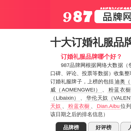
十大订婚礼服品
订婚礼服品牌哪个好？
987品牌网根据网络大数据
口碑、评论、投票等数据）收集整
订婚礼服牌子，上榜的包括
迪奥（D
威（AOMENGWEI）
、
粉蓝衣橱（
（Libaixin）
、
华伦天奴（VALEN
天奴
、
粉蓝衣橱
、
Dian.Aibu
位列
该日期之后的排名信息）
品牌榜
好评榜