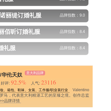
I/诺丽缇
订婚礼服
品牌指数：
9.0
n/丽佰昕
订婚礼服
品牌指数：
8.4
婚礼服
品牌指数：
8.4
意大利品牌
O/华伦天奴
92.5%
23116
好评:
人气:
Valentino
妆、箱包、鞋袜、女装、工作服/职业装行业
立于罗马，代表意大利精湛工艺的至臻之境。创作总监
>>品牌详情