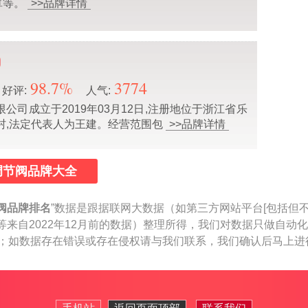
罩等。
>>品牌详情
98.7%
3774
好评:
人气:
公司成立于2019年03月12日,注册地位于浙江省乐
村,法定代表人为王建。经营范围包
>>品牌详情
调节阀品牌大全
阀品牌排名
”数据是跟据联网大数据（如第三方网站平台[包括但
等来自2022年12月前的数据）整理所得，我们对数据只做自动
参考；如数据存在错误或存在侵权请与我们联系，我们确认后马上