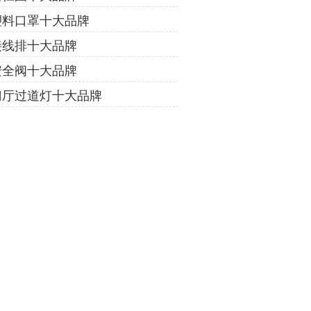
塑料口罩十大品牌
接线排十大品牌
安全阀十大品牌
门厅过道灯十大品牌