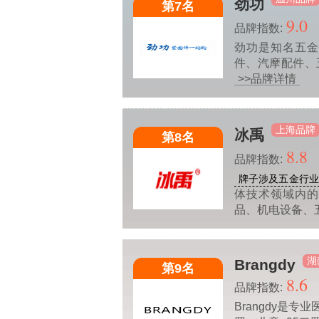
劲功
第7名
9.0
品牌指数:
劲功是知名五
件、汽摩配件、
>>品牌详情
上海品牌
冰禹
第8名
8.8
品牌指数:
牌子涉及五金行
体技术领域内
品、机电设备、
湖
Brangdy
第9名
8.6
品牌指数:
Brangdy是