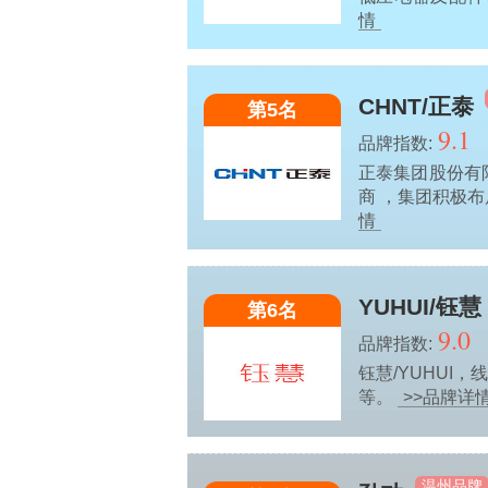
情
CHNT/正泰
第5名
9.1
品牌指数:
正泰集团股份有
商 ，集团积极
情
YUHUI/钰慧
第6名
9.0
品牌指数:
钰慧/YUHUI
等。
>>品牌详
温州品牌