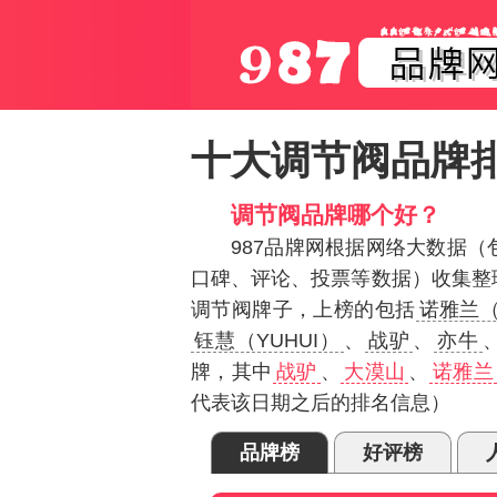
十大调节阀品牌
调节阀品牌哪个好？
987品牌网根据网络大数据
口碑、评论、投票等数据）收集整
调节阀牌子，上榜的包括
诺雅兰（
钰慧（YUHUI）
、
战驴
、
亦牛
牌，其中
战驴
、
大漠山
、
诺雅兰
代表该日期之后的排名信息）
品牌榜
好评榜