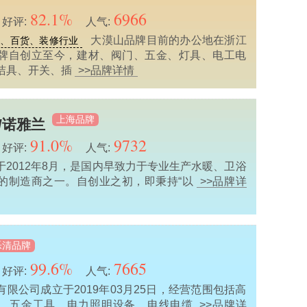
82.1%
6966
好评:
人气:
大漠山品牌目前的办公地在浙江
浴、百货、装修行业
牌自创立至今，建材、阀门、五金、灯具、电工电
洁具、开关、插
>>品牌详情
上海品牌
N/诺雅兰
91.0%
9732
好评:
人气:
于2012年8月，是国内早致力于专业生产水暖、卫浴
的制造商之一。自创业之初，即秉持“以
>>品牌详
乐清品牌
99.6%
7665
好评:
人气:
限公司成立于2019年03月25日，经营范围包括高
、五金工具、电力照明设备、电线电缆
>>品牌详