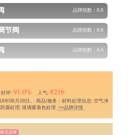
阀
品牌指数：
8.8
调节阀
品牌指数：
8.6
阀
品牌指数：
8.4
91.0%
8216
好评:
人气:
18年08月28日。 商品/服务：材料处理信息; 空气净
的防腐处理; 玻璃窗着色处理
>>品牌详情
/ 南京品牌