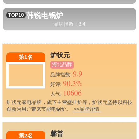
韩锐
电锅炉
TOP10
品牌指数：
8.4
炉状元
第1名
河北品牌
9.9
品牌指数:
90.3%
好评:
10606
人气:
炉状元家电品牌，旗下主营壁挂炉等，炉状元坚持以科技
创新为用户带来节能电锅炉。
>>品牌详情
馨普
第2名