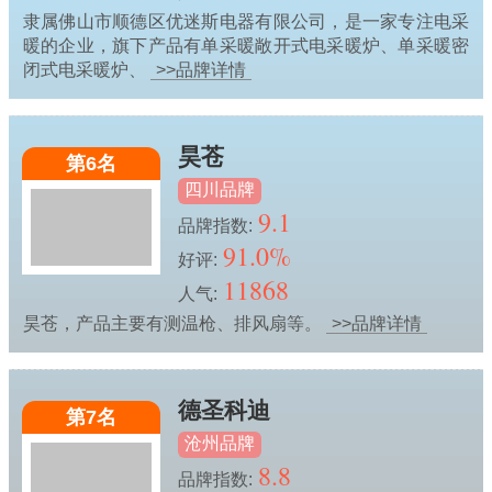
隶属佛山市顺德区优迷斯电器有限公司，是一家专注电采
暖的企业，旗下产品有单采暖敞开式电采暖炉、单采暖密
闭式电采暖炉、
>>品牌详情
昊苍
第6名
四川品牌
9.1
品牌指数:
91.0%
好评:
11868
人气:
昊苍，产品主要有测温枪、排风扇等。
>>品牌详情
德圣科迪
第7名
沧州品牌
8.8
品牌指数: