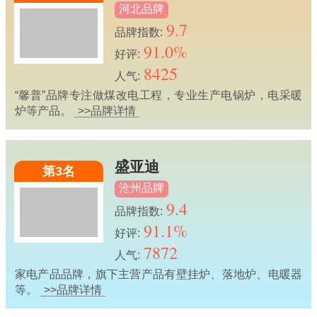
河北品牌
9.7
品牌指数:
91.0%
好评:
8425
人气:
“馨普”品牌专注做煤改电工程，专业生产电锅炉，电采暖
炉等产品。
>>品牌详情
盛亚迪
第3名
沧州品牌
9.4
品牌指数:
91.1%
好评:
7872
人气:
家电产品品牌，旗下主营产品有壁挂炉、落地炉、电暖器
等。
>>品牌详情