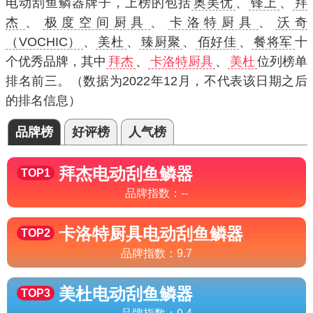
电动刮鱼鳞器牌子，上榜的包括
奥美优
、
锋上
、
拜
杰
、
极度空间厨具
、
卡洛特厨具
、
沃奇
（VOCHIC）
、
美杜
、
臻厨聚
、
佰好佳
、
餐将军
十
个优秀品牌，其中
拜杰
、
卡洛特厨具
、
美杜
位列榜单
排名前三。（数据为2022年12月，不代表该日期之后
的排名信息）
品牌榜
好评榜
人气榜
拜杰
电动刮鱼鳞器
TOP1
品牌指数：
--
卡洛特厨具
电动刮鱼鳞器
TOP2
品牌指数：
9.7
美杜
电动刮鱼鳞器
TOP3