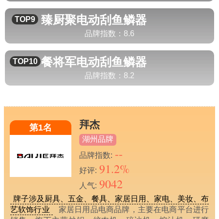
臻厨聚
电动刮鱼鳞器
TOP9
品牌指数：
8.6
餐将军
电动刮鱼鳞器
TOP10
品牌指数：
8.2
拜杰
第1名
湖州品牌
--
品牌指数:
91.2%
好评:
9042
人气:
牌子涉及厨具、五金、餐具、家居日用、家电、美妆、布
艺软饰行业
家居日用品电商品牌，主要在电商平台进行