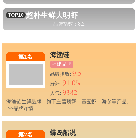
超朴生鲜
大明虾
TOP10
品牌指数：
8.2
海渔链
第1名
福建品牌
9.5
品牌指数:
91.0%
好评:
9382
人气:
海渔链生鲜品牌，旗下主营螃蟹，基围虾，海参等产品。
>>品牌详情
蝶岛船说
第2名