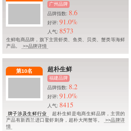
广州品牌
8.6
品牌指数:
91.0%
好评:
8573
人气:
生鲜电商品牌，旗下主营虾类、鱼类、贝类、蟹类等海鲜
产品。
>>品牌详情
超朴生鲜
第10名
福建品牌
8.2
品牌指数:
91.0%
好评:
8415
人气:
牌子涉及生鲜行业
超朴生鲜是电商生鲜品牌，主营的
产品有新西兰进口鳌虾刺身，超朴大闸蟹等。
>>品牌详
情