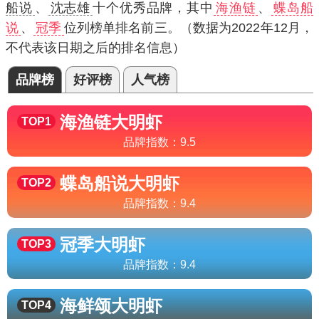
船说
、
沈志雄
十个优秀品牌，其中
海渔链
、
蝶岛船
说
、
冠季
位列榜单排名前三。（数据为2022年12月，
不代表该日期之后的排名信息）
品牌榜
好评榜
人气榜
海渔链
大明虾
TOP1
品牌指数：
9.5
蝶岛船说
大明虾
TOP2
品牌指数：
9.4
冠季
大明虾
TOP3
品牌指数：
9.4
海鲜颂
大明虾
TOP4