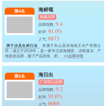
海鲜颂
第4名
福建品牌
9.4
品牌指数:
91.0%
好评:
8873
人气:
牌子涉及生鲜行业
隶属于东山县深海渔王水产有限公
司，成立于2016年，是一家专注深海捕捞、活鲜速冻、产
地直发品牌，旗下产品有鱼、虾、
>>品牌详情
海日出
第5名
广东阳江品牌
9.2
品牌指数:
91.0%
好评:
9069
人气: