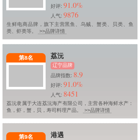
91.0%
好评:
9876
人气:
生鲜电商品牌，旗下主营黑鱼、乌贼、蟹类、贝类、鱼
类、虾类等。
>>品牌详情
荔沅
第8名
辽宁品牌
8.9
品牌指数:
91.0%
好评:
8451
人气:
荔沅隶属于大连荔沅海产有限公司，主营各种海鲜水产：
鱼，虾，蟹，贝，寿司料理产品。
>>品牌详情
港遇
第9名