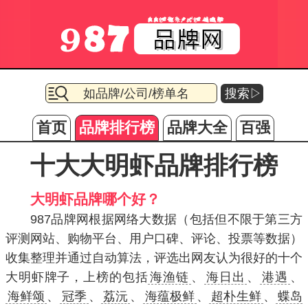
搜索▷
首页
品牌排行榜
品牌大全
百强
十大大明虾品牌排行榜
大明虾品牌哪个好？
987品牌网根据网络大数据（包括但不限于第三方
评测网站、购物平台、用户口碑、评论、投票等数据）
收集整理并通过自动算法，评选出网友认为很好的十个
大明虾牌子，上榜的包括
海渔链
、
海日出
、
港遇
、
海鲜颂
、
冠季
、
荔沅
、
海蕴极鲜
、
超朴生鲜
、
蝶岛