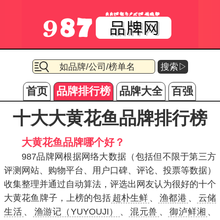
搜索▷
首页
品牌排行榜
品牌大全
百强
十大大黄花鱼品牌排行榜
大黄花鱼品牌哪个好？
987品牌网根据网络大数据（包括但不限于第三方
评测网站、购物平台、用户口碑、评论、投票等数据）
收集整理并通过自动算法，评选出网友认为很好的十个
大黄花鱼牌子，上榜的包括
超朴生鲜
、
渔都港
、
云储
生活
、
渔游记（YUYOUJI）
、
混元兽
、
御泸鲜湘
、