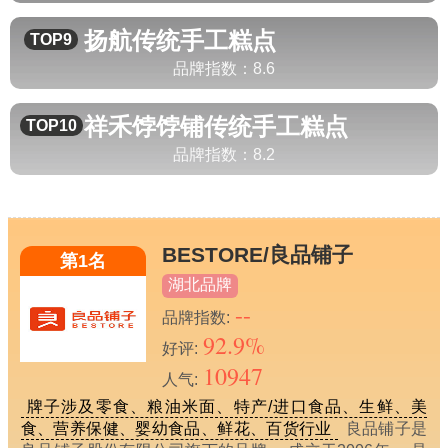
扬航
传统手工糕点
TOP9
品牌指数：
8.6
祥禾饽饽铺
传统手工糕点
TOP10
品牌指数：
8.2
BESTORE/良品铺子
第1名
湖北品牌
--
品牌指数:
92.9%
好评:
10947
人气:
牌子涉及零食、粮油米面、特产/进口食品、生鲜、美
食、营养保健、婴幼食品、鲜花、百货行业
良品铺子是