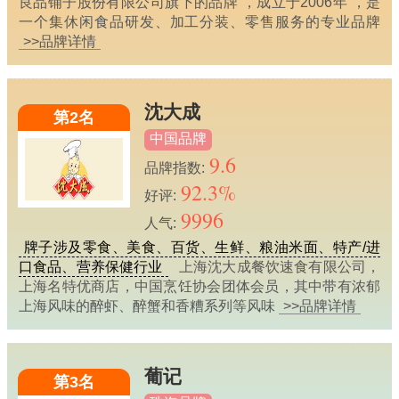
良品铺子股份有限公司旗下的品牌 ，成立于2006年 ，是
一个集休闲食品研发、加工分装、零售服务的专业品牌
>>品牌详情
沈大成
第2名
中国品牌
9.6
品牌指数:
92.3%
好评:
9996
人气:
牌子涉及零食、美食、百货、生鲜、粮油米面、特产/进
口食品、营养保健行业
上海沈大成餐饮速食有限公司，
上海名特优商店，中国烹饪协会团体会员，其中带有浓郁
上海风味的醉虾、醉蟹和香糟系列等风味
>>品牌详情
葡记
第3名