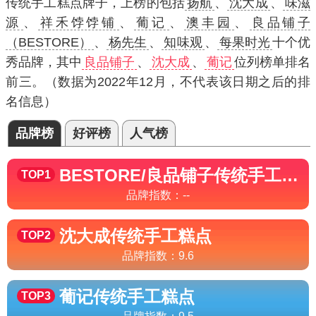
传统手工糕点牌子，上榜的包括
扬航
、
沈大成
、
味滋
源
、
祥禾饽饽铺
、
葡记
、
澳丰园
、
良品铺子
（BESTORE）
、
杨先生
、
知味观
、
每果时光
十个优
秀品牌，其中
良品铺子
、
沈大成
、
葡记
位列榜单排名
前三。（数据为2022年12月，不代表该日期之后的排
名信息）
品牌榜
好评榜
人气榜
BESTORE/良品铺子
传统手工糕点
TOP1
品牌指数：
--
沈大成
传统手工糕点
TOP2
品牌指数：
9.6
葡记
传统手工糕点
TOP3