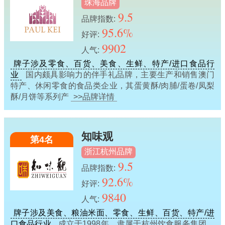
珠海品牌
9.5
品牌指数:
95.6%
好评:
9902
人气:
牌子涉及零食、百货、美食、生鲜、特产/进口食品行
业
国内颇具影响力的伴手礼品牌，主要生产和销售澳门
特产、休闲零食的食品类企业，其蛋黄酥/肉脯/蛋卷/凤梨
酥/月饼等系列产
>>品牌详情
知味观
第4名
浙江杭州品牌
9.5
品牌指数:
92.6%
好评:
9840
人气:
牌子涉及美食、粮油米面、零食、生鲜、百货、特产/进
口食品行业
成立于1998年，隶属于杭州饮食服务集团，