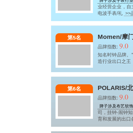
牌子涉及手表行
业经营企业，自
电波手表/礼
>
Momen/摩
第5名
9.0
品牌指数:
知名时钟品牌。
造行业出口之王，
POLARIS/
第6名
9.0
品牌指数:
牌子涉及布艺软
司，挂钟-闹钟
育和发展的出口