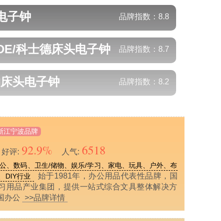
电子钟
品牌指数：
8.8
IDE/科士德
床头电子钟
品牌指数：
8.7
铂
床头电子钟
品牌指数：
8.2
浙江宁波品牌
92.9%
6518
好评:
人气:
公、数码、卫生/储物、娱乐/学习、家电、玩具、户外、布
始于1981年，办公用品代表性品牌，国
DIY行业
习用品产业集团，提供一站式综合文具整体解决方
国办公
>>品牌详情