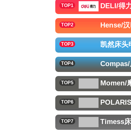
DELI/得
TOP1
Hense/
TOP2
凯然
床头
TOP3
Compas
TOP4
Momen/
TOP5
POLARI
TOP6
Timess
TOP7