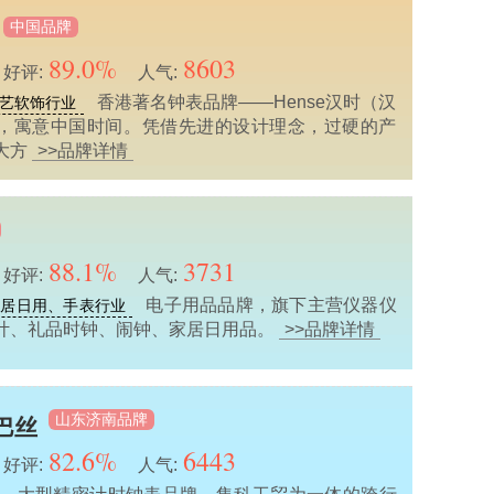
中国品牌
89.0%
8603
好评:
人气:
香港著名钟表品牌——Hense汉时（汉
艺软饰行业
，寓意中国时间。凭借先进的设计理念，过硬的产
大方
>>品牌详情
88.1%
3731
好评:
人气:
电子用品品牌，旗下主营仪器仪
家居日用、手表行业
计、礼品时钟、闹钟、家居日用品。
>>品牌详情
山东济南品牌
康巴丝
82.6%
6443
好评:
人气: