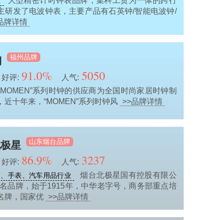
大型精密计时钟表品牌，集科工贸为一体的跨行
业
主研发了电波钟表，主要产品有石英钟/智能电波钟/
>品牌详情
福州品牌
门
91.0%
5050
好评:
人气:
“MOMEN”系列时钟的供应商为全国时尚家居时钟制
近十年来，“MOMEN”系列时钟风
>>品牌详情
山东烟台品牌
北极星
86.9%
3237
好评:
人气:
烟台北极星国有控股有限公
饰、手表、汽车用品行业
知名品牌，始于1915年，中华老字号，商务部重点培
名牌，国家优
>>品牌详情