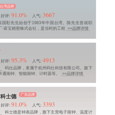
台湾品牌
91.0%
3667
好评:
人气:
由陈国彰先生始创于1983年中国台湾。陈先生曾就职
厂-富宝精密株式会社，是当时的工程
>>品牌详情
95.3%
4913
好评:
人气:
码仕品牌，隶属于杭州码仕科技有限公司。旗下
业
卡通闹钟、智能闹钟、计时器等。
>>品牌详情
广东品牌
E/科士德
91.0%
3393
好评:
人气:
科士德是钟表品牌，旗下主营电子闹钟、温度计
业