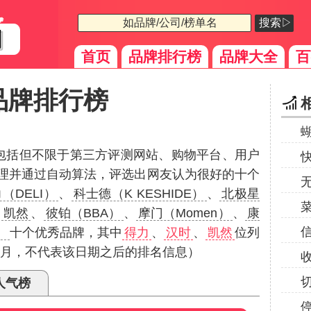
搜索▷
首页
品牌排行榜
品牌大全
百
品牌排行榜
（包括但不限于第三方评测网站、购物平台、用户
理并通过自动算法，评选出网友认为很好的十个
（DELI）
、
科士德（K KESHIDE）
、
北极星
、
凯然
、
彼铂（BBA）
、
摩门（Momen）
、
康
）
十个优秀品牌，其中
得力
、
汉时
、
凯然
位列
12月，不代表该日期之后的排名信息）
人气榜