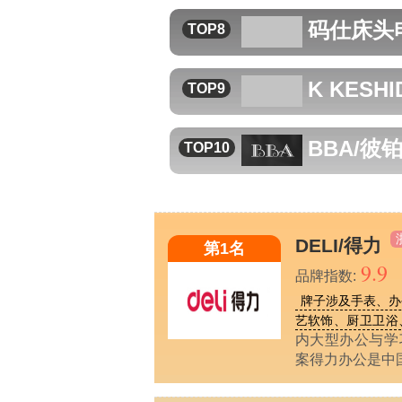
码仕
床头
TOP8
K KESH
TOP9
BBA/彼
TOP10
DELI/得力
第1名
9.9
品牌指数:
牌子涉及手表、办
艺软饰、厨卫卫浴、
内大型办公与学
案得力办公是中