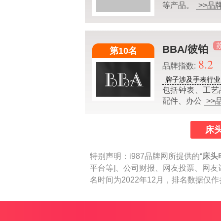
等产品。
>>品
BBA/彼铂
第10名
8.2
品牌指数:
牌子涉及手表行业
包括钟表、工艺
配件、办公
>>
床
特别声明：
i987品牌网所提供的“
床头
平台等]、公司财报、网友投票、网友
名时间为2022年12月，排名数据