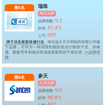
瑞珠
第5名
湖北品牌
9.2
品牌指数:
83.4%
好评:
695
人气:
牌子涉及家庭保健行业
湖北远大天天明制药有限公司旗
下品牌，可作为一种润滑剂预防或治疗眼部干涩、异物
感、眼疲劳等刺激症状或改善眼部的干燥症状
>>品牌详
情
参天
第6名
日本品牌
9.0
品牌指数:
86.8%
好评:
687