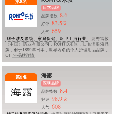
第8名
日本品牌
8.6
品牌指数:
83.5%
好评:
659
人气:
牌子涉及眼镜、家庭保健、厨卫卫浴行业
曼秀雷敦
（中国）药业有限公司，ROHTO乐敦，知名滴眼液品
牌，创于1899年日本，世界著名的个人护理用品品牌，
OT
>>品牌详情
海露
第9名
深圳品牌
8.4
品牌指数:
98.9%
好评:
608
人气: