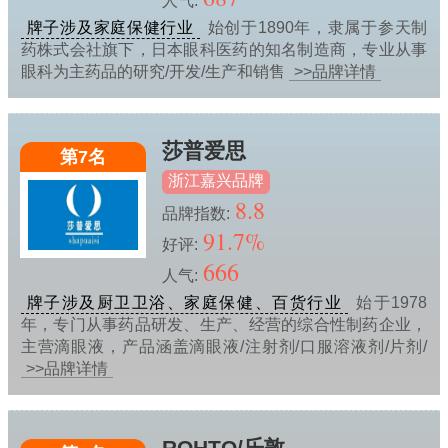
人气:
牌子涉及家庭保健行业
始创于1890年，隶属于参天制
药株式会社旗下，日本眼科医药的知名制造商，专业从事
眼科为主药品的研究/开发/生产和销售
>>品牌详情
莎普爱思
第7名
浙江嘉兴品牌
8.8
品牌指数:
91.7%
好评:
666
人气:
牌子涉及厨卫卫浴、家庭保健、百货行业
始于1978
年，专门从事药品研发、生产、经营的综合性制药企业，
主营滴眼液，产品涵盖滴眼液/注射剂/口服溶液剂/片剂/
>>品牌详情
ROHTO/乐敦