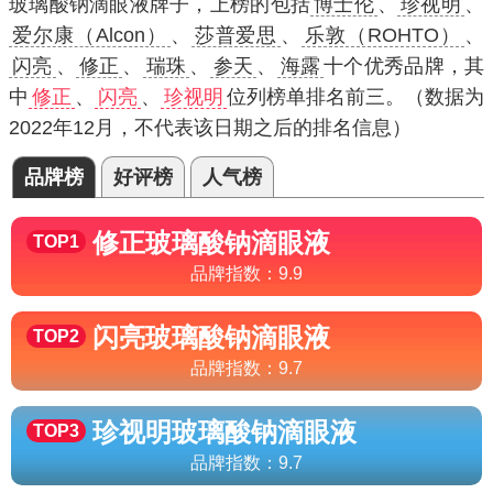
玻璃酸钠滴眼液牌子，上榜的包括
博士伦
、
珍视明
、
爱尔康（Alcon）
、
莎普爱思
、
乐敦（ROHTO）
、
闪亮
、
修正
、
瑞珠
、
参天
、
海露
十个优秀品牌，其
中
修正
、
闪亮
、
珍视明
位列榜单排名前三。（数据为
2022年12月，不代表该日期之后的排名信息）
品牌榜
好评榜
人气榜
修正
玻璃酸钠滴眼液
TOP1
品牌指数：
9.9
闪亮
玻璃酸钠滴眼液
TOP2
品牌指数：
9.7
珍视明
玻璃酸钠滴眼液
TOP3
品牌指数：
9.7