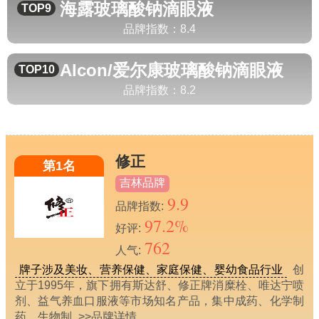
海露
玻璃酸钠滴眼液
TOP9
品牌指数：
8.4
Alcon/爱尔康
玻璃酸钠滴眼液
TOP10
品牌指数：
8.2
修正
第1名
吉林品牌
9.9
品牌指数:
97.2%
好评:
762
人气:
牌子涉及美妆、营养保健、家庭保健、婴幼食品行业
创
立于1995年，旗下拥有斯达舒、修正牌消糜栓、唯达宁喷
剂、益气养血口服液等市场知名产品，集中成药、化学制
药、生物制
>>品牌详情