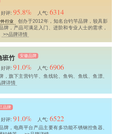
95.8%
6314
好评:
人气:
创办于2012年，知名台钓竿品牌，较具影
户外行业
品牌，产品可满足入门、进阶和专业人士的需求，
鱼
>>品牌详情
安徽品牌
/渔班竹
91.0%
6906
好评:
人气:
牌，旗下主营钓竿、鱼线轮、鱼钩、鱼线、鱼漂、
品牌详情
江品牌
91.0%
6522
好评:
人气:
品牌，电商平台产品主要有多功能不锈钢控鱼器、