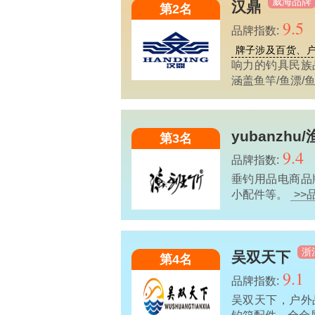
威海品牌
汉鼎
第2名
9.5
品牌指数:
牌子涉及百货、
响力的钓具民族
涵盖鱼竿/鱼漂/
yubanzhu
第3名
9.4
品牌指数:
垂钓用品电商品
小配件等。
>>
浙
吴双天下
第4名
9.1
品牌指数:
吴双天下，户外