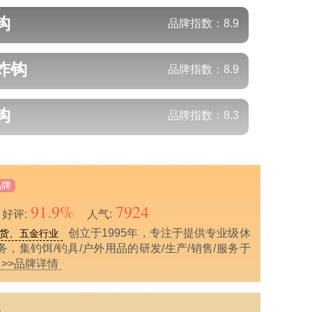
钩
品牌指数：
8.9
炸钩
品牌指数：
8.9
钩
品牌指数：
8.3
品牌
91.9%
7924
好评:
人气:
创立于1995年，专注于提供专业级休
货、五金行业
，集钓饵/钓具/户外用品的研发/生产/销售/服务于
>>品牌详情