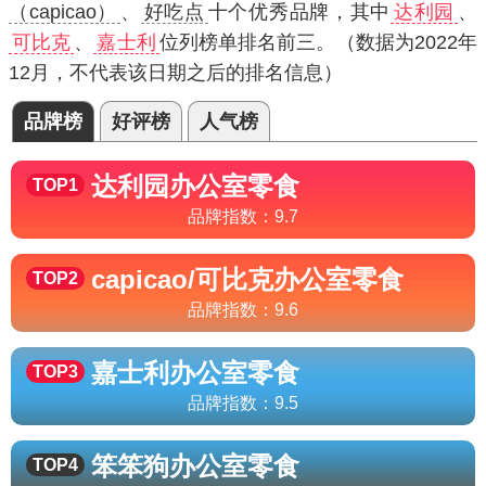
（capicao）
、
好吃点
十个优秀品牌，其中
达利园
、
可比克
、
嘉士利
位列榜单排名前三。（数据为2022年
12月，不代表该日期之后的排名信息）
品牌榜
好评榜
人气榜
达利园
办公室零食
TOP1
品牌指数：
9.7
capicao/可比克
办公室零食
TOP2
品牌指数：
9.6
嘉士利
办公室零食
TOP3
品牌指数：
9.5
笨笨狗
办公室零食
TOP4