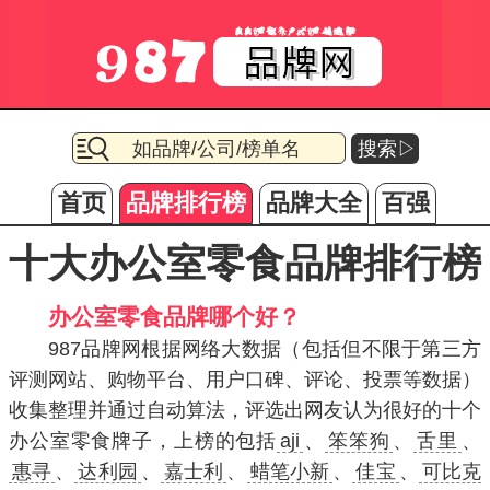
搜索▷
首页
品牌排行榜
品牌大全
百强
十大办公室零食品牌排行榜
办公室零食品牌哪个好？
987品牌网根据网络大数据（包括但不限于第三方
评测网站、购物平台、用户口碑、评论、投票等数据）
收集整理并通过自动算法，评选出网友认为很好的十个
办公室零食牌子，上榜的包括
aji
、
笨笨狗
、
舌里
、
惠寻
、
达利园
、
嘉士利
、
蜡笔小新
、
佳宝
、
可比克