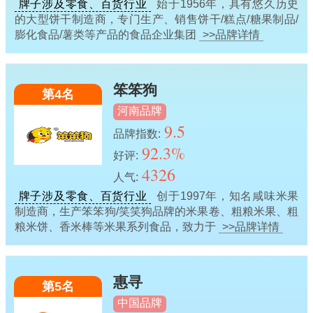
牌子涉及零食、百货行业
始于1956年，具有悠久历史
的大型饼干制造商，专门生产、销售饼干/糕点/糖果制品/
膨化食品/薯类等产品的食品企业集团
>>品牌详情
笨笨狗
第4名
河南品牌
9.5
品牌指数:
92.3%
好评:
4326
人气:
牌子涉及零食、百货行业
创于1997年，知名咸味米果
制造商，生产笨笨狗/笑笑狗品牌的米果卷、粗粮米果、粗
粮米饼、香米棒等米果系列食品，致力于
>>品牌详情
惠寻
第5名
中国品牌