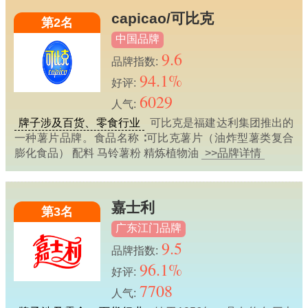
capicao/可比克
第2名
中国品牌
9.6
品牌指数:
94.1%
好评:
6029
人气:
牌子涉及百货、零食行业
可比克是福建达利集团推出的
一种薯片品牌。食品名称 ∶可比克薯片（油炸型薯类复合
膨化食品） 配料 马铃薯粉 精炼植物油
>>品牌详情
嘉士利
第3名
广东江门品牌
9.5
品牌指数:
96.1%
好评:
7708
人气: