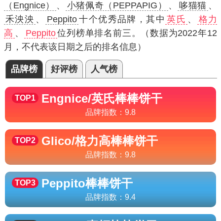
（Engnice）
、
小猪佩奇（PEPPAPIG）
、
哆猫猫
、
禾泱泱
、
Peppito
十个优秀品牌，其中
英氏
、
格力
高
、
Peppito
位列榜单排名前三。（数据为2022年12
月，不代表该日期之后的排名信息）
品牌榜
好评榜
人气榜
Engnice/英氏
棒棒饼干
TOP1
品牌指数：
9.8
Glico/格力高
棒棒饼干
TOP2
品牌指数：
9.8
Peppito
棒棒饼干
TOP3
品牌指数：
9.4