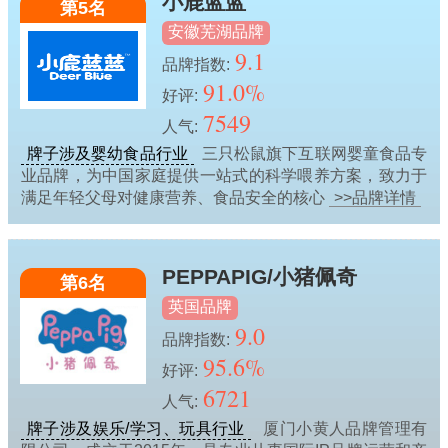
小鹿蓝蓝
第5名
安徽芜湖品牌
9.1
品牌指数:
91.0%
好评:
7549
人气:
牌子涉及婴幼食品行业
三只松鼠旗下互联网婴童食品专
业品牌，为中国家庭提供一站式的科学喂养方案，致力于
满足年轻父母对健康营养、食品安全的核心
>>品牌详情
PEPPAPIG/小猪佩奇
第6名
英国品牌
9.0
品牌指数:
95.6%
好评:
6721
人气:
牌子涉及娱乐/学习、玩具行业
厦门小黄人品牌管理有