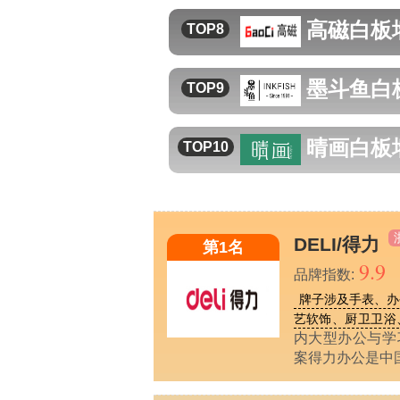
高磁
白板
TOP8
墨斗鱼
白
TOP9
晴画
白板
TOP10
DELI/得力
第1名
9.9
品牌指数:
牌子涉及手表、办
艺软饰、厨卫卫浴、
内大型办公与学
案得力办公是中