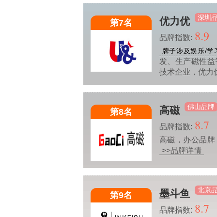
深圳
优力优
第7名
8.9
品牌指数:
牌子涉及娱乐/学
发、生产磁性益
技术企业，优力
佛山品牌
高磁
第8名
8.7
品牌指数:
高磁，办公品牌
>>品牌详情
北京
墨斗鱼
第9名
8.7
品牌指数: