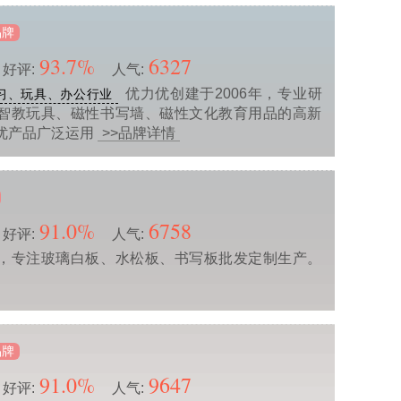
品牌
93.7%
6327
好评:
人气:
优力优创建于2006年，专业研
习、玩具、办公行业
智教玩具、磁性书写墙、磁性文化教育用品的高新
优产品广泛运用
>>品牌详情
91.0%
6758
好评:
人气:
，专注玻璃白板、水松板、书写板批发定制生产。
品牌
91.0%
9647
好评:
人气: