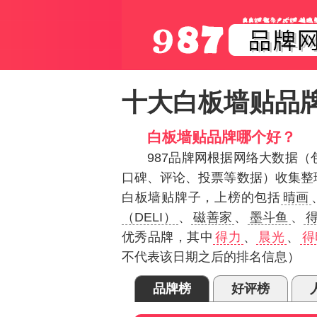
十大白板墙贴品
白板墙贴品牌哪个好？
987品牌网根据网络大数据
口碑、评论、投票等数据）收集整
白板墙贴牌子，上榜的包括
晴画
（DELI）
、
磁善家
、
墨斗鱼
、
得
优秀品牌，其中
得力
、
晨光
、
得
不代表该日期之后的排名信息）
品牌榜
好评榜