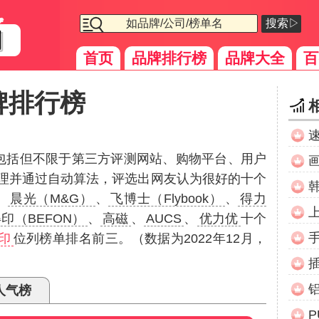
搜索▷
首页
品牌排行榜
品牌大全
百
牌排行榜
（包括但不限于第三方评测网站、购物平台、用户
理并通过自动算法，评选出网友认为很好的十个
、
晨光（M&G）
、
飞博士（Flybook）
、
得力
印（BEFON）
、
高磁
、
AUCS
、
优力优
十个
印
位列榜单排名前三。（数据为2022年12月，
人气榜