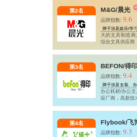
M&G/晨光
第2名
9.6
品牌指数:
牌子涉及娱乐/学
大的文具制造商
综合文具供应商
BEFON/得
第3名
9.4
品牌指数:
牌子涉及女装、办
办公耗材/办公
应厂商，高新技
Flybook/
第4名
9.3
品牌指数: