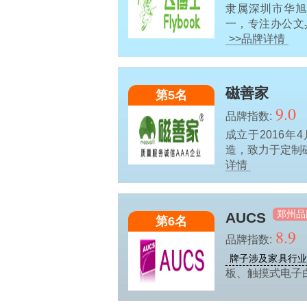
隶属深圳市华
一，专注办公文
>>品牌详情
磁善家
第5名
9.0
品牌指数:
成立于2016
造，致力于定制
详情
郑州品
AUCS
第6名
8.9
品牌指数:
牌子涉及家具行
板、触摸式电子