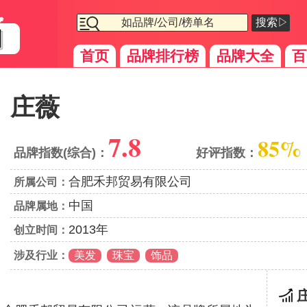
搜索▷
首页
品牌排行榜
品牌大全
百
庄薇
7.8
85%
品牌指数(综合)：
好评指数：
合肥禾邦贸易有限公司
所属公司：
中国
品牌属地：
2013年
创立时间：
涉及行业：
美发
珠宝
饰品