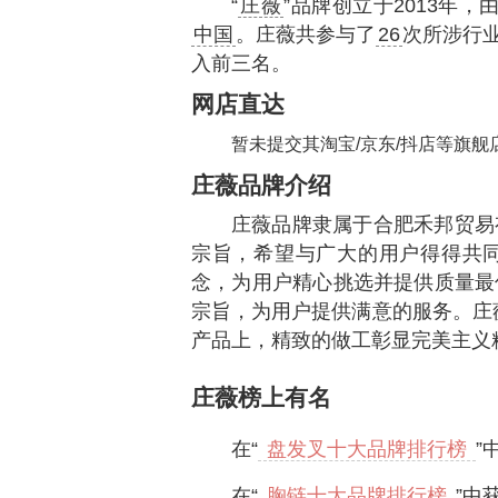
“
庄薇
”品牌创立于2013年，
中国
。庄薇共参与了
26
次所涉行
入前三名。
网店直达
暂未提交其淘宝/京东/抖店等旗舰
庄薇品牌介绍
庄薇品牌隶属于合肥禾邦贸易
宗旨，希望与广大的用户得得共同
念，为用户精心挑选并提供质量最
宗旨，为用户提供满意的服务。庄
产品上，精致的做工彰显完美主义
庄薇榜上有名
在“
盘发叉十大品牌排行榜
”
在“
胸链十大品牌排行榜
”中