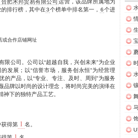
由
合肥禾邦贸易有限公司
运营，该品牌所属地为
业的排行榜，其中在
3
个榜单中排名第一，
6
个进
店或合作店铺网址
有限公司。公司以“超越自我，兴创未来”为企业
的发展；以“信誉市场，服务创永恒”为经营理
优的产品，以“专业、专注、及时、周到”为服务
薇品牌以时尚的设计理念，将时尚完美的演绎在
精神下的独特产品工艺。
1
中获得第
名。
1
获得第
名。