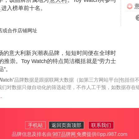
6年，该品牌所属地为
意大利
。Toy Watch共参与
1
进入榜单前十名。
店或合作店铺网址
年推出市场的意大利新兴潮表品牌，短短时间便在全球时
崇。Toy Watch的特点简洁概括就是“劳力士
合品”。
Watch
”品牌数据是跟据联网大数据（如第三方网站平台[包括但
我们对数据只做自动化的筛选处理，不作人工干预，如数据存在
手机站
返回页面顶部
联系我们
品牌信息及排名由
987品牌网
免费提供
©pp.i987.com