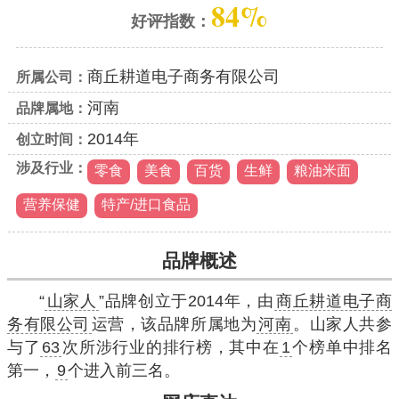
84%
好评指数：
商丘耕道电子商务有限公司
所属公司：
河南
品牌属地：
2014年
创立时间：
涉及行业：
零食
美食
百货
生鲜
粮油米面
营养保健
特产/进口食品
品牌概述
“
山家人
”品牌创立于2014年，由
商丘耕道电子商
务有限公司
运营，该品牌所属地为
河南
。山家人共参
与了
63
次所涉行业的排行榜，其中在
1
个榜单中排名
第一，
9
个进入前三名。