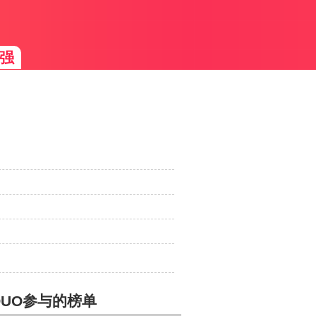
强
OUO参与的榜单