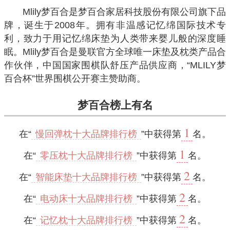
Mlily梦百合是梦百合家居科技股份有限公司旗下品
牌，诞生于2008年。拥有非温感记忆绵国际技术专
利，致力于用记忆绵床垫为人类带来婴儿般的深度睡
眠。Mlily梦百合是曼联官方全球唯一床垫及枕类产品合
作伙伴，中国国家围棋队舒压产品供应商，“MLILY梦
百合杯”世界围棋公开赛主赞助商。
梦百合榜上有名
1
在“
慢回弹枕十大品牌排行榜
”中获得第
名。
1
在“
零压枕十大品牌排行榜
”中获得第
名。
2
在“
智能床垫十大品牌排行榜
”中获得第
名。
2
在“
电动床十大品牌排行榜
”中获得第
名。
2
在“
记忆枕十大品牌排行榜
”中获得第
名。