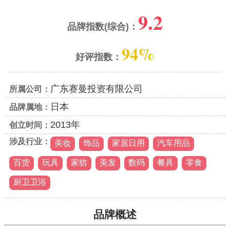
9.2
品牌指数(综合)：
94%
好评指数：
广东赛曼投资有限公司
所属公司：
日本
品牌属地：
2013年
创立时间：
涉及行业：
美妆
饰品
家居日用
汽车用品
百货
玩具
家纺
美发
数码
餐具
零食
厨卫卫浴
品牌概述