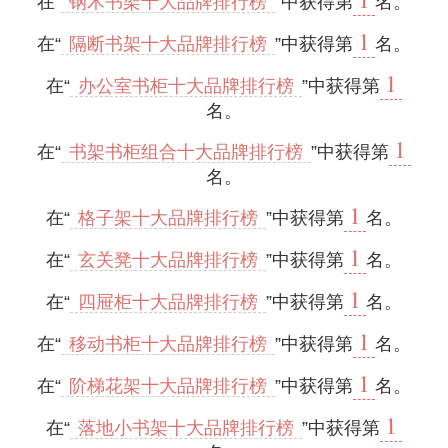
在“
钢木书架十大品牌排行榜
”中获得第
名。
1
在“
隔断书架十大品牌排行榜
”中获得第
名。
1
在“
办公室书柜十大品牌排行榜
”中获得第
名。
1
在“
书架书柜组合十大品牌排行榜
”中获得第
名。
1
在“
格子架十大品牌排行榜
”中获得第
名。
1
在“
玄关凳十大品牌排行榜
”中获得第
名。
1
在“
四屉柜十大品牌排行榜
”中获得第
名。
1
在“
移动书柜十大品牌排行榜
”中获得第
名。
1
在“
阶梯花架十大品牌排行榜
”中获得第
名。
1
在“
落地小书架十大品牌排行榜
”中获得第