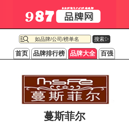
搜索▷
首页
品牌排行榜
品牌大全
百强
蔓斯菲尔