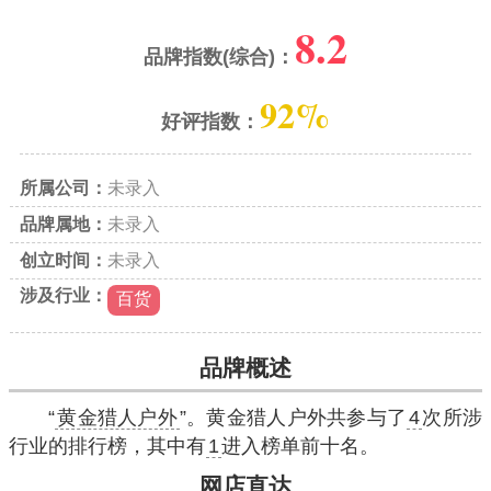
8.2
品牌指数(综合)：
92%
好评指数：
所属公司：
未录入
品牌属地：
未录入
创立时间：
未录入
涉及行业：
百货
品牌概述
“
黄金猎人户外
”。黄金猎人户外共参与了
4
次所涉
行业的排行榜，其中有
1
进入榜单前十名。
网店直达