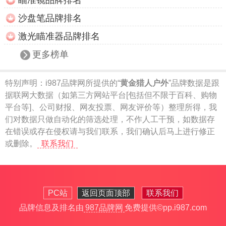
瞄准镜品牌排名
沙盘笔品牌排名
激光瞄准器品牌排名
更多榜单
特别声明：
i987品牌网所提供的“
黄金猎人户外
”品牌数据是跟
据联网大数据（如第三方网站平台[包括但不限于百科、购物
平台等]、公司财报、网友投票、网友评价等）整理所得，我
们对数据只做自动化的筛选处理，不作人工干预，如数据存
在错误或存在侵权请与我们联系，我们确认后马上进行修正
或删除。
联系我们
PC站
返回页面顶部
联系我们
品牌信息及排名由
987品牌网
免费提供
©pp.i987.com