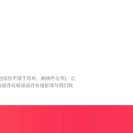
包括但不限于百科、购物平台等]、公
数据存在错误或存在侵权请与我们联