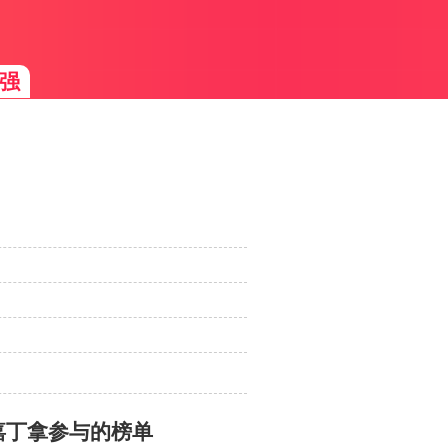
强
嘉丁拿参与的榜单