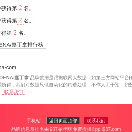
2
中获得第
名。
2
中获得第
名。
2
获得第
名。
ENA/嘉丁拿排行榜
ena·com
DENA/嘉丁拿
”品牌数据是跟据联网大数据（如第三方网站平台[
理所得，我们对数据只做自动化的筛选处理，不作人工干预，如
。
联系我们
手机站
返回页面顶部
联系我们
品牌信息及排名由
987品牌网
免费提供
©pp.i987.com