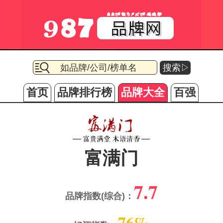
搜索▷
首页
品牌排行榜
品牌大全
百强
富满门
7.7
品牌指数(综合)：
76%