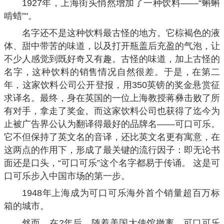
1927年，上海街头悄然增加了一种饮料——“蝌蝌
啃蜡”"。
名字还不是这种饮料最古怪的地方。它棕褐色的液
体、甜中带苦的味道，以及打开瓶盖后充盈的气泡，让
不少人感觉到既好奇又有趣。古怪的味道，加上古怪的
名字，这种饮料的销售情况自然很差。于是，在第二
年，这家饮料公司公开登报，用350英镑的奖金悬赏征
求译名。最终，身在英国的一位上海教授蒋彝击败了所
有对手，拿走了奖金。而这家饮料公司也获得了迄今为
止被广告界公认为翻译得最好的品牌名——可口可乐。
它不但保持了英文名的音译，还比英文名更有寓意，在
这两点的作用下，形成了最关键的流行因子：即无论书
面还是口头，“可口可乐”这个名字都易于传诵。 这是可
口可乐步入中国市场的第一步。
1948年上海成为可口可乐海外首个销量超百万标
箱的城市。
然而，在2年后，随着美国大使馆撤离，可口可乐