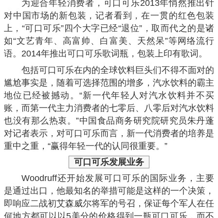
为迎合年轻消费者，可口可乐2013年悄然推出针
对中国市场的新包装，记者看到，在一贯的红色包装
上，“可口可乐”四个大字已经“退位”，取而代之的是诸
如“文艺青年、高富帅、白富美、天然呆”等网络流行
语。2014年推出可口可乐歌词瓶，包装上印有歌词。
包括可口可乐在内的全球饮料巨头们不得不面对的
尴尬事实是，随着可选择范围的增多，汽水饮料的霸主
地位已经被撼动。“新一代年轻人对汽水饮料并不买
账，而第一代主力消费者的七零后、八零后对汽水饮料
也没有那么热衷。”中国食品商务研究院研究员朱丹蓬
对记者表示，对可口可乐而言，新一代消费者的培养是
重中之重，“赢得年轻一代的认同很重要。”
可口可乐
发展业务
Woodruff还开始发展可口可乐的国际业务，主要
是通过出口，他最知名的举措可能是这样的一个决策，
即响应二战初艾森威尔将军的号召，保证每个军人在任
何地方都可以以5美分的价格得到一瓶可口可乐，而不