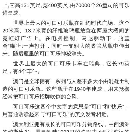
上,它高131英尺,宽400英尺,由70000个26盎司的可乐
罐垒成。
世界上最大的可口可乐瓶在纽约时代广场。这个
20米高、13.7米宽的纤维玻璃瓶放置在两座大楼间的
霓虹灯广告上。在电脑控制、马达驱动下，瓶盖
会“啪”地一声打开，同时一支粗大的吸管从瓶中伸出
来。随后瓶里的可口可乐神秘消失。
世界上最大的可口可乐卡车在瑞典，它长79英
尺，有4个车斗。
澳门是全球拥有一系列与人差不多大小由混凝土制
造的可口可乐瓶。这些瓶子在1940年建成，用来抵御
经常把可口可乐招牌吹倒的台风。
可口可乐这四个中文字的意思是“可口”和“快乐”，
用普通话读起来与“可口可乐”的英文发音相近。
澳大利亚拥有最长的可口可乐分销路线，由西澳洲