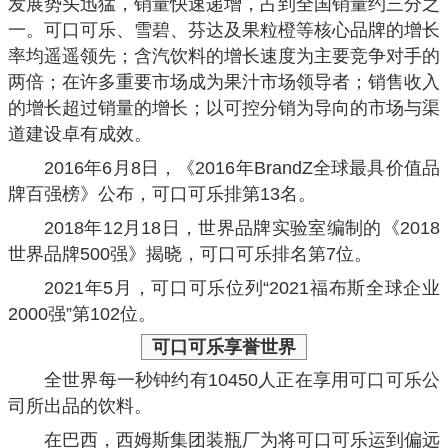
发展势头迅猛，销量快速递增，占到全国销量约三分之
一。可口可乐、雪碧、芬达及果粒橙等核心品牌的增长
率均遥遥领先；含汽饮料的增长速度为主要竞争对手的
两倍；在许多重要市场成为果汁市场领导者；销售收入
的增长超过销量的增长；以可控分销为导向的市场与渠
道建设卓有成效。
2016年6月8日，《2016年BrandZ全球最具价值品
牌百强榜》公布，可口可乐排第13名。
2018年12月18日，世界品牌实验室编制的《2018
世界品牌500强》揭晓，可口可乐排名第7位。
2021年5月，可口可乐位列“2021福布斯全球企业
2000强”第10
2位。
可口可乐
享誉世界
全世界每一秒钟约有10450人正在享用可口可乐公
司所出品的饮料。
在巴西，西姆斯集团装瓶厂为将可口可乐运到偏远