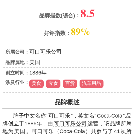
8.5
品牌指数(综合)：
89%
好评指数：
可口可乐公司
所属公司：
美国
品牌属地：
1886年
创立时间：
涉及行业：
美食
零食
百货
汽车用品
品牌概述
牌子中文名称“
可口可乐
”，英文名“
Coca-Cola
”,品
牌创立于1886年，由
可口可乐公司
运营，该品牌所属
地为
美国
。可口可乐（Coca-Cola）共参与了
41
次所