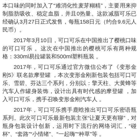
本口味的同时加入了“难消化性麦芽糊精”，主要用来抑
制脂肪吸收、稳定血脂，并且0热量。这款减脂可乐已
经确认3月27日正式发售，每瓶158日元（约合9.6元人
民币）。
2017年3月10日，可口可乐在中国推出了樱桃口味
的可口可乐 。这次在中国推出的樱桃可乐有两种规
格：330ml易拉罐装和500ml塑料瓶装 。
2017年，可口可乐通过官方微信公布了《变形金
刚5》联名款摩登罐 ，本次变形金刚新包装包括可口可
乐、雪碧、芬达三个系列，分别以：擎天柱、大黄蜂等
汽车人作罐身装饰，设计出具有时代感的摩登罐 ，加
入可口可乐，携手召唤变形金刚汽车人 。
2017年，可口可乐携手鹿晗推出可口可乐密语瓶
系列。此次可口可乐最新包装主张“让夏天更有聊”，对
瓶身包装设计创新，运用时下流行的网络词汇，“碰
杯”、“套路”“小情绪”、“一起嗨”“种草”等 。