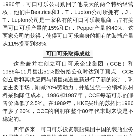
1986年，可口可乐公司购回了他最大的两个特约经营
权，他们由Beatrice和J．T．Lupton公司所拥有，J．
T．Lupton公司是一家私有的可口可乐装瓶商，占有美
国可口可乐产量的15%和Dr．Pepper产量的40%。这
两家公司的获得，使得可口可乐自身的拥有的装瓶产量
从11%提高到38%。
可口可乐
取得成就
这些兼并在创立可口可乐企业集团（CCE）和
1986年11月售出51%股份给公众时达到了顶点。CCE
创立后和其供应商与销售渠道重新进行了新的谈判，巩
固主要市场，削减20%劳动力，并通过统一分销和原材
料采购降低成本。1986和1987年，CCE每箱可乐的净
售价降低了2.5%。在1989年，KKE买出的苏拓比1986
年多了20%，CCE的利润在整个80年代末期来说是不
稳定的。
四年多来，可口可乐投资装瓶集团中国的装瓶业务