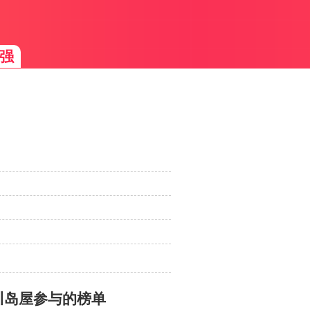
强
川岛屋参与的榜单