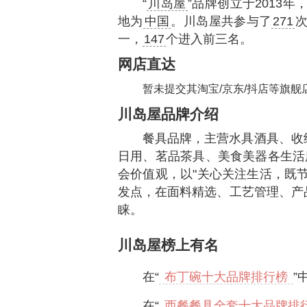
“
川岛屋
”品牌创立于2013年
地为
中国
。川岛屋共参与了
271
一，
147
个进入前三名。
网店直达
暂未提交其淘宝/京东/抖店等旗舰
川岛屋品牌介绍
餐具品牌，主营水具酒具、收
日用、茗品茶具、美食美器各生活
会价值观，以"关心关注生活，既
发点，在面料精选、工艺管理、产
睐。
川岛屋榜上有名
在“
布丁碗十大品牌排行榜
”
在“
西餐餐具全套十大品牌排