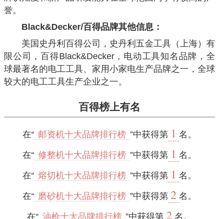
誉。
Black&Decker/百得品牌其他信息：
美国史丹利百得公司，史丹利五金工具（上海）有
限公司，百得Black&Decker，电动工具知名品牌，全
球最著名的电工工具、家用小家电生产品牌之一，全球
较大的电工工具生产企业之一。
百得榜上有名
1
在“
邮资机十大品牌排行榜
”中获得第
名。
1
在“
修整机十大品牌排行榜
”中获得第
名。
1
在“
熔切机十大品牌排行榜
”中获得第
名。
2
在“
磨砂机十大品牌排行榜
”中获得第
名。
2
在“
油枪十大品牌排行榜
”中获得第
名。