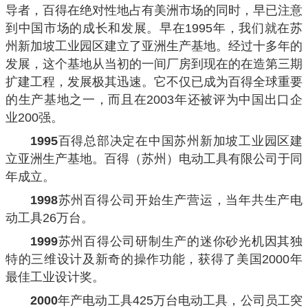
导者，百得在绝对性地占有美洲市场的同时，早已注意
到中国市场的成长和发展。早在1995年，我们就在苏
州新加坡工业园区建立了亚洲生产基地。经过十多年的
发展，这个基地从当初的一间厂房到现在的在造第三期
扩建工程，发展极其迅速。它不仅已成为百得全球重要
的生产基地之一，而且在2003年还被评为中国出口企
业200强。
1995
百得总部决定在中国苏州新加坡工业园区建
立亚洲生产基地。百得（苏州）电动工具有限公司于同
年成立。
1998
苏州百得公司开始生产营运，当年共生产电
动工具26万台。
1999
苏州百得公司研制生产的迷你砂光机因其独
特的三维设计及新奇的操作功能，获得了美国2000年
最佳工业设计奖。
2000
年产电动工具425万台电动工具，公司员工突