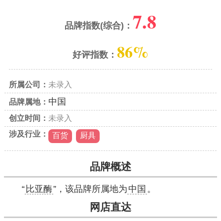
7.8
品牌指数(综合)：
86%
好评指数：
所属公司：
未录入
中国
品牌属地：
创立时间：
未录入
涉及行业：
百货
厨具
品牌概述
“
比亚酶
”，该品牌所属地为
中国
。
网店直达