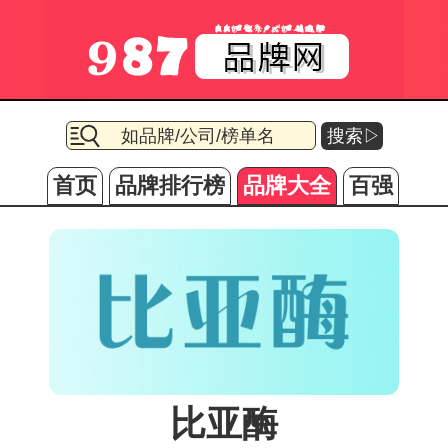
搜索▷
首页
品牌排行榜
品牌大全
百强
比亚酶