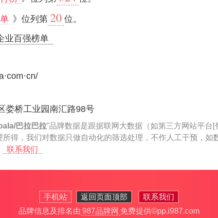
20
榜单
》位列第
位。
企业百强榜单
la·com·cn/
区娄桥工业园南汇路98号
abala/巴拉巴拉
”品牌数据是跟据联网大数据（如第三方网站平台[
理所得，我们对数据只做自动化的筛选处理，不作人工干预，如
。
联系我们
手机站
返回页面顶部
联系我们
品牌信息及排名由
987品牌网
免费提供
©pp.i987.com