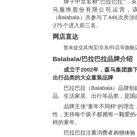
牌子中文名称“
巴拉巴拉
”，英
马服饰股份有限公司
运营，
（Balabala）共参与了
446
次所涉
275
个进入前三名。
网店直达
暂未提交其淘宝/京东/抖店等旗舰
Balabala/巴拉巴拉品牌介绍
成立于2002年，森马集团旗
出行品类的大众童装品牌
巴拉巴拉（Balabala）品牌
品、生活家居、出行等品类，是国
品牌主张“童年不同样“的理
性，支持每个孩子都拥有一颗爱的
样的童年。
巴拉巴拉注重消费者购物体验