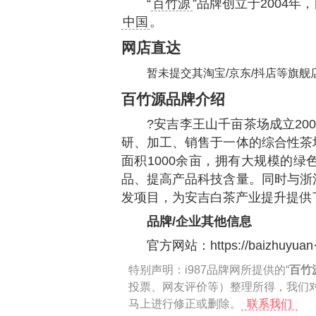
“
百竹源
”品牌创立于2004年
中国
。
网店直达
暂未提交其淘宝/京东/抖店等旗舰
百竹源品牌介绍
?安吉李王山千亩茶场成立20
研、加工、销售于一体的综合性茶
面积1000余亩，拥有大规模的
品、提高产品科技含量。同时与浙
发项目，为安吉白茶产业提升提供
品牌/企业其他信息
官方网站：
https://baizhuyuan
特别声明：
i987品牌网所提供的“
百竹
投票、网友评价等）整理所得，我们
马上进行修正或删除。
联系我们