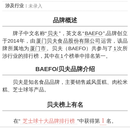
涉及行业：
未录入
品牌概述
牌子中文名称“
贝夫
”，英文名“
BAEFO
”,品牌创立
于2014年，由
厦门贝夫食品股份有限公司
运营，该品
牌所属地为
厦门市
。贝夫（BAEFO）共参与了
1
次所
涉行业的排行榜，其中在
1
个榜单中排名第一。
BAEFO/贝夫品牌介绍
贝夫是知名食品品牌，主要销售戚风蛋糕、肉松米
糕、芝士球等产品。
贝夫榜上有名
1
在“
芝士球十大品牌排行榜
”中获得第
名。