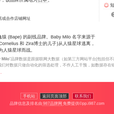
0年，该品牌所属地为
日本
。
店或合作店铺网址
猿 (Bape) 的副线品牌。Baby Milo 名字来源于
ornelius 和 Zira博士的儿子)从人猿星球逃离，
为人猿星球而战。
 Milo
”品牌数据是跟据联网大数据（如第三方网站平台[包括但不
我们对数据只做自动化的筛选处理，不作人工干预，如数据存在
手机站
返回页面顶部
联系我们
品牌信息及排名由
987品牌网
免费提供
©pp.i987.com