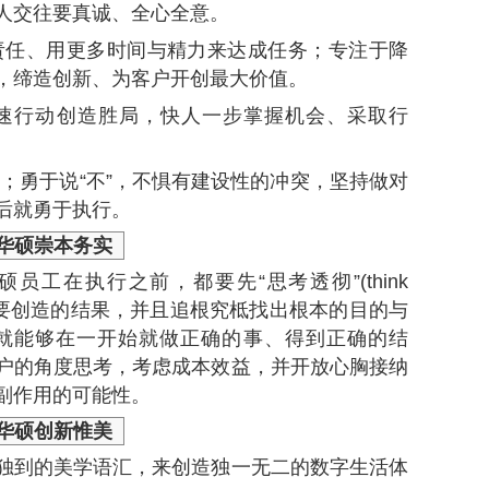
人交往要真诚、全心全意。
责任、用更多时间与精力来达成任务；专注于降
，缔造创新、为客户开创最大价值。
快速行动创造胜局，快人一步掌握机会、采取行
；勇于说“不”，不惧有建设性的冲突，坚持做对
后就勇于执行。
华硕
崇本务实
工在执行之前，都要先“思考透彻”(think
质与想要创造的结果，并且追根究柢找出根本的目的与
如此一来就能够在一开始就做正确的事、得到正确的结
户的角度思考，考虑成本效益，并开放心胸接纳
副作用的可能性。
华硕
创新惟美
独到的美学语汇，来创造独一无二的数字生活体