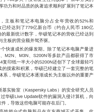
厚功力和对品质的执著追求顺利扩展到了笔记本
中，主板和笔记本电脑分占全年营收的52%和
收已经达到了779亿新台币（约合人民币 190亿
月份的最新统计数字，华硕笔记本的营收已经达到
与主板的营业额并驾齐驱。
了一个快速成长的爆发期。除了笔记本电脑产量进
、M2N、M3N、S200N等多款产品都获得了市
A4复印纸一半大小的S200N还创下了全球最轻巧
续的摸索和积累，华硕已经建立了一套完整的笔
体系，华硕笔记本逐渐成长为主板以外的重要产
实验室（Kaspersky Labs）的安全研究人员
华硕Live Update软件的漏洞入侵计算机，向
软件，导致这些电脑可能存在后门。
选X高性能台式电脑新品在京东商城正式开售。此