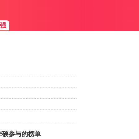
强
华硕参与的榜单