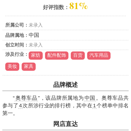
81%
好评指数：
所属公司：
未录入
中国
品牌属地：
创立时间：
未录入
涉及行业：
家纺
配件配饰
百货
汽车用品
美妆
家具
品牌概述
“
奥尊车品
”，该品牌所属地为
中国
。奥尊车品共
参与了
4
次所涉行业的排行榜，其中在
1
个榜单中排名
第一。
网店直达