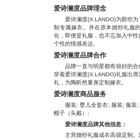
爱诗澜度
品牌理念
爱诗澜度(X.LANDO)为
制专属嫁衣。并在原本婚纱礼服
化，即便是礼服，也不忘加入中性
个性的情感表达。
爱诗澜度
品牌合作
品牌一直与明星都有很好的合
穿着爱诗澜度(X.LANDO)礼
礼，为陶昕然量身定制嫁衣。
爱诗澜度
商品服务
服装; 婴儿全套衣; 服装; 服装
帽子（头戴）;
爱诗澜度品牌其他信息：
主营婚纱礼服成衣高级定制。