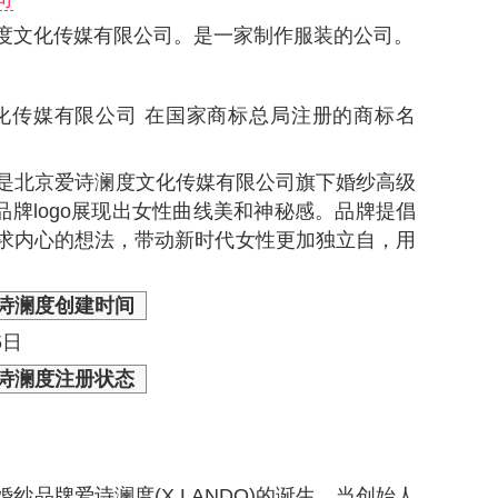
度文化传媒有限公司。是一家制作服装的公司。
化传媒有限公司 在国家商标总局注册的商标名
O)，是北京爱诗澜度文化传媒有限公司旗下婚纱高级
，品牌logo展现出女性曲线美和神秘感。品牌提倡
求内心的想法，带动新时代女性更加独立自，用
诗澜度
创建时间
5日
诗澜度
注册状态
纱品牌爱诗澜度(X.LANDO)的诞生，当创始人